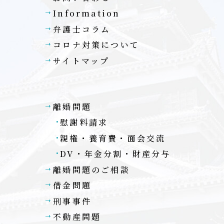
Information
弁護士コラム
コロナ対策について
サイトマップ
離婚問題
慰謝料請求
親権・養育費・面会交流
DV・年金分割・財産分与
談
離婚問題のご相談
借金問題
刑事事件
不動産問題