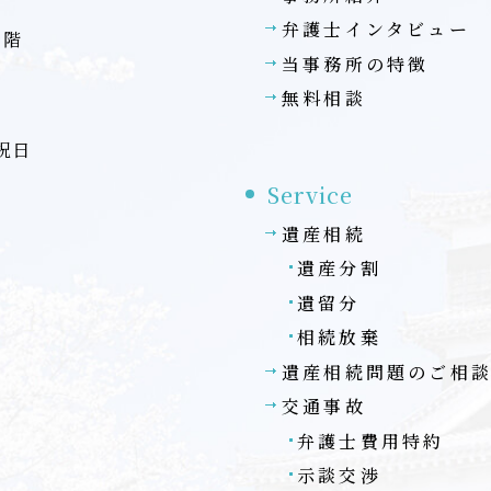
弁護士インタビュー
7階
当事務所の特徴
無料相談
・祝日
Service
遺産相続
遺産分割
遺留分
相続放棄
遺産相続問題のご相
交通事故
弁護士費用特約
示談交渉