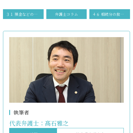
３１ 預金などの金銭債権～従来の判例の考え方～
弁護士コラム
４６ 相続分の放棄及び譲渡
執筆者
代表弁護士：
髙石雅之