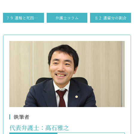
７９ 遺贈と死因贈与
弁護士コラム
８２ 遺留分の割合
執筆者
代表弁護士：
髙石雅之