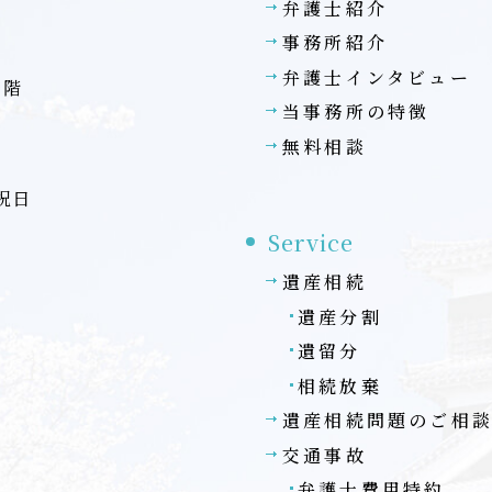
弁護士紹介
事務所紹介
弁護士インタビュー
7階
当事務所の特徴
無料相談
・祝日
Service
遺産相続
遺産分割
遺留分
相続放棄
遺産相続問題のご相
交通事故
弁護士費用特約