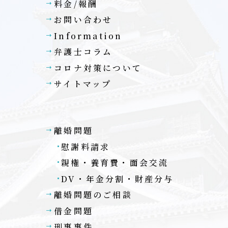
料金/報酬
お問い合わせ
Information
弁護士コラム
コロナ対策について
サイトマップ
離婚問題
慰謝料請求
親権・養育費・面会交流
DV・年金分割・財産分与
談
離婚問題のご相談
借金問題
刑事事件